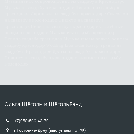
Музыкальное сопровождение на свадьбу в Краснодаре 
Музыка на свадьбу в краснодаре Певица на свадьбу в 
краснодаре Скрипачи на свадьбу в краснодаре Саксофон 
на свадьбу в краснодаре Оркестр на свадьбу в 
краснодаре Певец на свадьбу в краснодаре Свадебные 
певцы в краснодаре Музыканты свадьба краснодар 
Певица свадьба краснодар Музыканты на велкам зону на 
свадьбу краснодар Wedding krasnodar Кавер-группа на 
свадьбу в Краснодаре Дуэты на свадьбу в краснодаре 
Пианист на свадьбу в краснодаре пианист на свадьбу 
Краснодар
Ольга Щёголь и ЩёгольБэнд
УКРАСИЛИ БОЛЬШИЕ
СЦЕНЫ
+7(952)566-43-70
г.Ростов-на-Дону (выступаем по РФ)