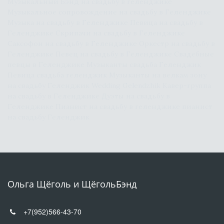
Музыкальный Бэнд на свадьбу в геленджике 
Музыкальное сопровождение на свадьбу в Геленджике 
Музыка на свадьбу в Геленджике Певица на свадьбу в 
Геленджике Скрипачи на свадьбу в Геленджике 
Саксофон на свадьбу в Геленджике Оркестр на свадьбу в 
Геленджике Певец на свадьбу в Геленджике Свадебные 
певцы в Геленджике Музыканты свадьба Геленджик 
Певица свадьба геленджик Музыканты на велкам зону 
на свадьбу Геленджик Wedding Gelendzhik Кавер-группа 
на свадьбу в Геленджике Дуэты на свадьбу в 
Геленджике Пианист на свадьбу в геленджике пианист 
на свадьбу Геленджик
Ольга Щёголь и ЩёгольБэнд
+7(952)566-43-70