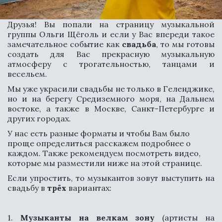
Друзья! Вы попали на страницу музыкальной
группы Ольги Щёголь и если у Вас впереди такое
замечательное событие как
свадьба
, то мы готовы
создать для Вас прекрасную музыкальную
атмосферу с трогательностью, танцами и
весельем.
Мы уже украсили свадьбы не только в Геленджике,
но и на берегу Средиземного моря, на Дальнем
востоке, а также в Москве, Санкт-Петербурге и
других городах.
У нас есть разные форматы и чтобы Вам было 
проще определиться расскажем подробнее о 
МУЗЫКАЛЬНАЯ
каждом. Также рекомендуем посмотреть видео, 
ГРУППА НА СВАДЬБУ В
которые мы разместили ниже на этой странице.
ГЕЛЕНДЖИКЕ
Если упростить, то музыкантов зовут выступить на
свадьбу в
трёх
вариантах:
1.
Музыканты на велкам зону
(артисты на