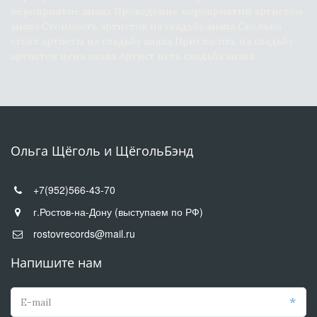
мероприятие анапа Проведение мероприятий артистом 
анапа Стоимость артистов на свадьбу анапа Сколько 
стоят артисты на свадьбу анапа Пригласить на свадьбу 
артистов цена анапа Артист петь свадьба анапа
Ольга Щёголь и ЩёгольБэнд
+7(952)566-43-70
г.Ростов-на-Дону (выступаем по РФ)
rostovrecords@mail.ru
Напишите нам
*