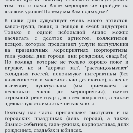
том, что с нами Ваше мероприятие пройдет на
высшем уровне! Почему мы Вам подходим?
В наши дни существует очень много артистов,
кавер-групп, певиц и певцов в event индустрии.
Только в одной небольшой Анапе можно
СВЯЗАТЬСЯ
насчитать с десяток артистов, коллективов,
певцов, которые предлагают услуги выступления
на праздничных мероприятиях (корпоративы,
гала-ужины, дни города, дни рождения, свадьбы).
Но команд, которые не только хорошо поют и
играют, но и "держат зал", "растанцовывают"
солидных гостей, используют интерактивы (без
навязчивости и максимально деликатно), классно
выглядят, пунктуальны (мы приезжаем за
несколько часов до мероприятия), имеют
огромной репертуар для всех возрастов, а также
адекватную стоимость - не так много.
Поэтому нас часто приглашают выступать и на
городских праздниках (день города), а также
бизнес-событиях, гала-ужинах, корпоративах, днях
рождениях, свадьбах и юбилеях.