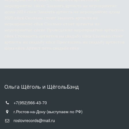
мероприятие ейске Заказать артиста на мероприятие 
цены 2024 ейск Заказать артиста на мероприятие цены 
2025 ейск Сколько стоит заказать артиста на 
мероприятие ейск Сколько стоят артисты на 
мероприятие ейске Проведение мероприятий артистом 
ейск Стоимость артистов на свадьбу ейск Сколько стоят 
артисты на свадьбу ейск Пригласить на свадьбу артистов 
цена ейск Артист петь свадьба ейск
Ольга Щёголь и ЩёгольБэнд
+7(952)566-43-70
г.Ростов-на-Дону (выступаем по РФ)
rostovrecords@mail.ru