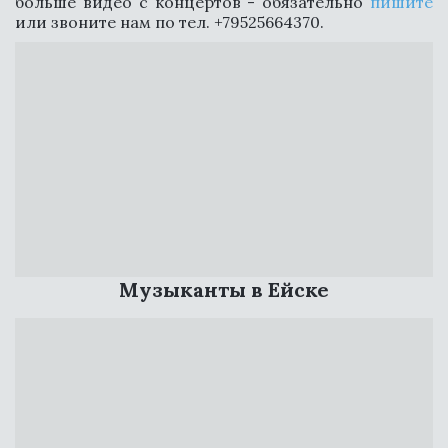
больше видео с концертов - обязательно
пишите
или звоните нам по тел. +79525664370.
СВЯЗАТЬСЯ
Музыканты в Ейске