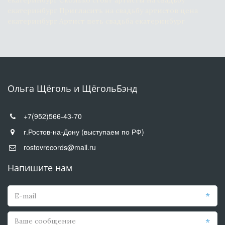
екатеринбург Сколько стоят артисты на свадьбу 
екатеринбург Пригласить на свадьбу артистов цена 
екатеринбург Артист петь свадьба екатеринбург
Ольга Щёголь и ЩёгольБэнд
+7(952)566-43-70
г.Ростов-на-Дону (выступаем по РФ)
rostovrecords@mail.ru
Напишите нам
*
*