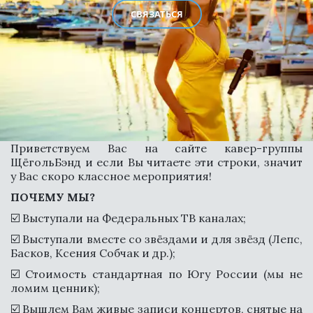
СВЯЗАТЬСЯ
Приветствуем Вас на сайте кавер-группы
ЩёгольБэнд и если Вы читаете эти строки, значит
у Вас скоро классное мероприятия!
ПОЧЕМУ МЫ?
☑️ Выступали на Федеральных ТВ каналах;
☑️ Выступали вместе со звёздами и для звёзд (Лепс,
Басков, Ксения Собчак и др.);
СВЯЗАТЬСЯ
☑️ Стоимость стандартная по Югу России (мы не
ломим ценник);
☑️ Вышлем Вам живые записи концертов, снятые на