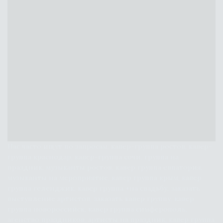
НО МОЖЕМ ИСПОЛНИТЬ И ДЖАЗ!
Нас часто ищут по запросам: кавер-группа ростов, кавер-
группа краснодар, кавер-группа сочи, группа на 
праздник, музыканты ростов, кавер группа евпатория, 
музыканты на мероприятие, кавер группа крым, кавер 
группа геленджик, кавер группа +на свадьбу, заказать 
выступление артистов, заказать кавер группу, кавер 
группа новороссийск, кавер группа симферополь, 
агенство праздников, артисты на праздник, кавер группа 