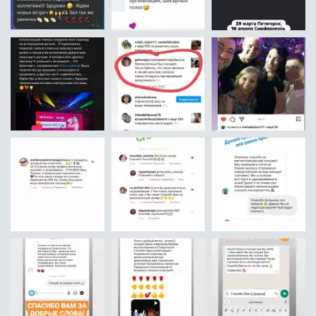
А ЭТО КАВЕР-ГРУППА
ЩЁГОЛЬБЭНД